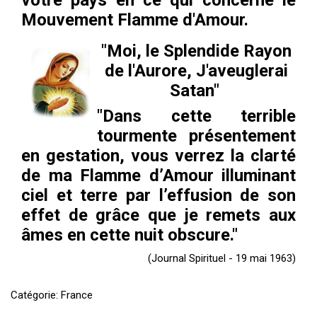
votre pays en ce qui concerne le
ES
Mouvement Flamme d'Amour.
"Moi, le Splendide Rayon
de l'Aurore, J'aveuglerai
Satan"
"Dans cette terrible
tourmente présentement
en gestation, vous verrez la clarté
de ma Flamme d’Amour illuminant
ciel et terre par l’effusion de son
effet de grâce que je remets aux
âmes en cette nuit obscure."
(Journal Spirituel - 19 mai 1963)
Catégorie: France