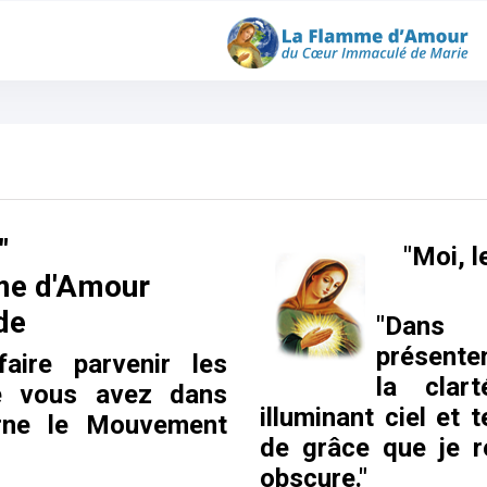
"
"Moi, l
me d'Amour
de
"Dans 
présente
aire parvenir les
la cla
e vous avez dans
illuminant ciel et 
rne le Mouvement
de grâce que je 
obscure."