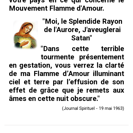
votre pays en ce qui concerne le
ES
Mouvement Flamme d'Amour.
"Moi, le Splendide Rayon
de l'Aurore, J'aveuglerai
Satan"
"Dans cette terrible
tourmente présentement
en gestation, vous verrez la clarté
de ma Flamme d’Amour illuminant
ciel et terre par l’effusion de son
effet de grâce que je remets aux
âmes en cette nuit obscure."
(Journal Spirituel - 19 mai 1963)