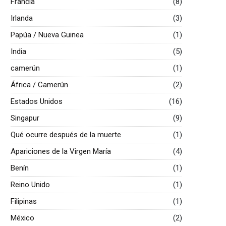
Francia
(8)
Irlanda
(3)
Papúa / Nueva Guinea
(1)
India
(5)
camerún
(1)
África / Camerún
(2)
Estados Unidos
(16)
Singapur
(9)
Qué ocurre después de la muerte
(1)
Apariciones de la Virgen María
(4)
Benín
(1)
Reino Unido
(1)
Filipinas
(1)
México
(2)