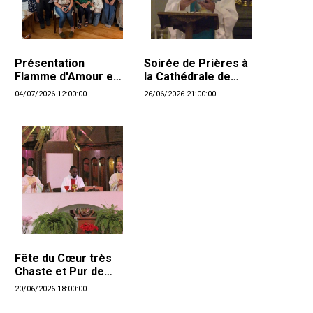
Présentation
Soirée de Prières à
Flamme d'Amour et
la Cathédrale de
Bienheureuse Anne
Montréal
04/07/2026 12:00:00
26/06/2026 21:00:00
Catherine Emmerich
Fête du Cœur très
Chaste et Pur de
Saint Joseph
20/06/2026 18:00:00