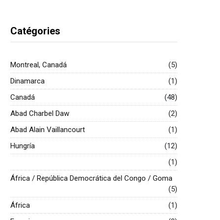
Catégories
Montreal, Canadá
(5)
Dinamarca
(1)
Canadá
(48)
Abad Charbel Daw
(2)
Abad Alain Vaillancourt
(1)
Hungría
(12)
(1)
África / República Democrática del Congo / Goma
(5)
África
(1)