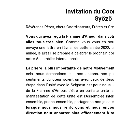
ES
Invitation du Coo
Győző 
Révérends Pères, chers Coordinateurs, Frères et Sœ
Vous qui avez reçu la Flamme d'Amour dans votr
allez tous très bien.
Comme vous vous en souve
envoyé une lettre en février de cette année 2022, d
année, le Brésil se prépare à célébrer le prochain co
notre Assemblée Internationale.
La prière la plus importante de notre Mouvement e
cela, nous demandons que nos actions, nos pe
sentiments du cœur soient un avec ceux de Jésus
étape dans l'unité avec le Seigneur est pour nous,
de la Flamme d'Amour, d'être en parfaite unité l
manifestation de cette unité est l'Assemblée inte
ensemble, prions ensemble, partageons nos joies 
lorsque nous nous renforçons et nous encou
direction pour apporter plus efficacement à 