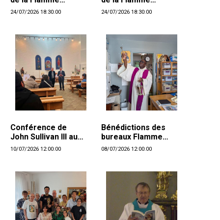
d'Amour
d'Amour
24/07/2026 18:30:00
24/07/2026 18:30:00
Conférence de
Bénédictions des
John Sullivan III au
bureaux Flamme
Danemark
d'Amour à Longueuil
10/07/2026 12:00:00
08/07/2026 12:00:00