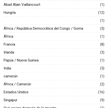
Abad Alain Vaillancourt
(1)
Hungría
(12)
(1)
África / República Democrática del Congo / Goma
(5)
África
(1)
Francia
(8)
Irlanda
(3)
Papúa / Nueva Guinea
(1)
India
(5)
camerún
(1)
África / Camerún
(2)
Estados Unidos
(16)
Singapur
(9)