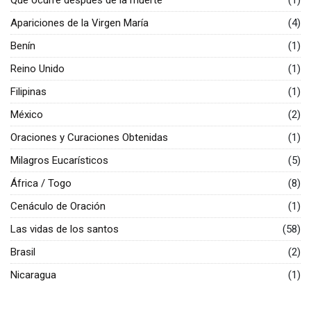
Qué ocurre después de la muerte
(1)
Apariciones de la Virgen María
(4)
Benín
(1)
Reino Unido
(1)
Filipinas
(1)
México
(2)
Oraciones y Curaciones Obtenidas
(1)
Milagros Eucarísticos
(5)
África / Togo
(8)
Cenáculo de Oración
(1)
Las vidas de los santos
(58)
Brasil
(2)
Nicaragua
(1)