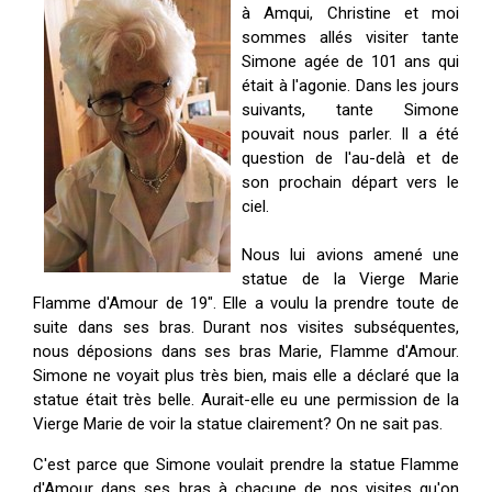
ES
à Amqui, Christine et moi
sommes allés visiter tante
Simone agée de 101 ans qui
était à l'agonie. Dans les jours
suivants, tante Simone
pouvait nous parler. Il a été
question de l'au-delà et de
son prochain départ vers le
ciel.
Nous lui avions amené une
statue de la Vierge Marie
Flamme d'Amour de 19". Elle a voulu la prendre toute de
suite dans ses bras. Durant nos visites subséquentes,
nous déposions dans ses bras Marie, Flamme d'Amour.
Simone ne voyait plus très bien, mais elle a déclaré que la
statue était très belle. Aurait-elle eu une permission de la
Vierge Marie de voir la statue clairement? On ne sait pas.
C'est parce que Simone voulait prendre la statue Flamme
d'Amour dans ses bras à chacune de nos visites qu'on