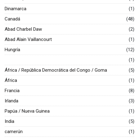
Dinamarca
(1)
Canadá
(48)
Abad Charbel Daw
(2)
Abad Alain Vaillancourt
(1)
Hungría
(12)
(1)
África / República Democrática del Congo / Goma
(5)
África
(1)
Francia
(8)
Irlanda
(3)
Papúa / Nueva Guinea
(1)
India
(5)
camerún
(1)