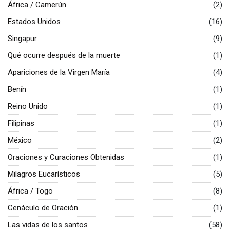
África / Camerún
(2)
Estados Unidos
(16)
Singapur
(9)
Qué ocurre después de la muerte
(1)
Apariciones de la Virgen María
(4)
Benín
(1)
Reino Unido
(1)
Filipinas
(1)
México
(2)
Oraciones y Curaciones Obtenidas
(1)
Milagros Eucarísticos
(5)
África / Togo
(8)
Cenáculo de Oración
(1)
Las vidas de los santos
(58)