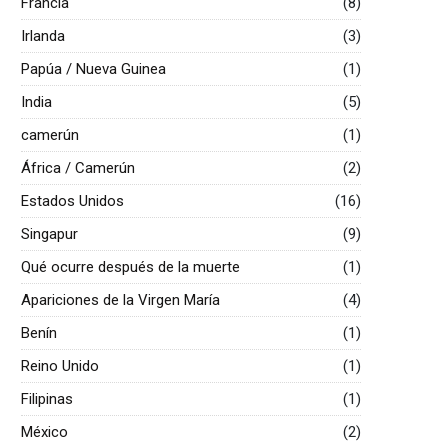
Francia
(8)
Irlanda
(3)
Papúa / Nueva Guinea
(1)
India
(5)
camerún
(1)
África / Camerún
(2)
Estados Unidos
(16)
Singapur
(9)
Qué ocurre después de la muerte
(1)
Apariciones de la Virgen María
(4)
Benín
(1)
Reino Unido
(1)
Filipinas
(1)
México
(2)