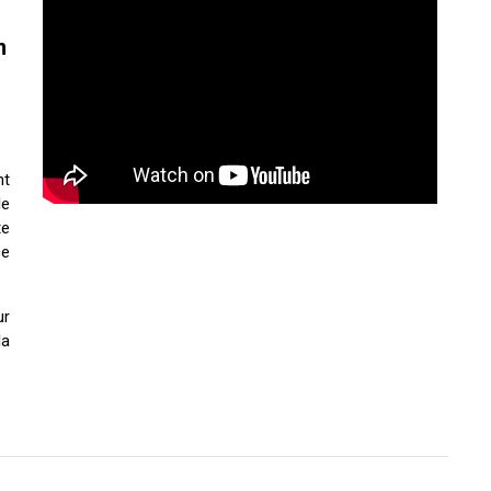
n
nt
le
te
ce
r
la