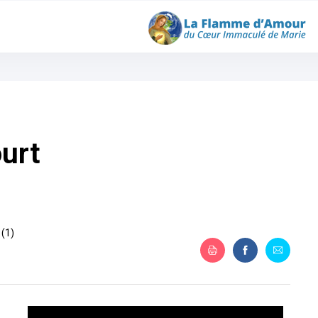
ourt
 (1)