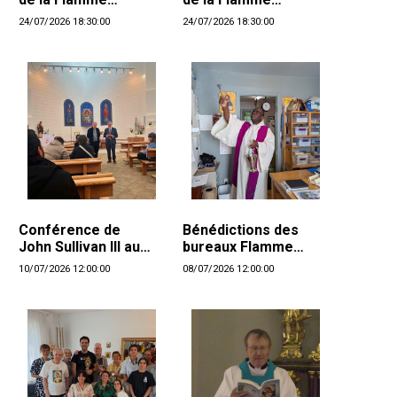
d'Amour
d'Amour
24/07/2026 18:30:00
24/07/2026 18:30:00
Conférence de
Bénédictions des
John Sullivan III au
bureaux Flamme
Danemark
d'Amour à Longueuil
10/07/2026 12:00:00
08/07/2026 12:00:00