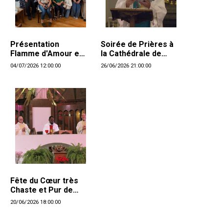
Présentation
Soirée de Prières à
Flamme d'Amour et
la Cathédrale de
Bienheureuse Anne
Montréal
04/07/2026 12:00:00
26/06/2026 21:00:00
Catherine Emmerich
Fête du Cœur très
Chaste et Pur de
Saint Joseph
20/06/2026 18:00:00