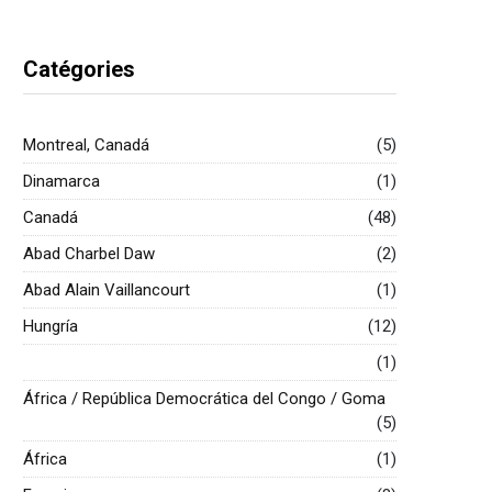
Catégories
Montreal, Canadá
(5)
Dinamarca
(1)
Canadá
(48)
Abad Charbel Daw
(2)
Abad Alain Vaillancourt
(1)
Hungría
(12)
(1)
África / República Democrática del Congo / Goma
(5)
África
(1)