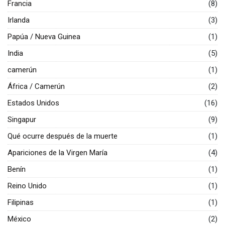
Francia
(8)
Irlanda
(3)
Papúa / Nueva Guinea
(1)
India
(5)
camerún
(1)
África / Camerún
(2)
Estados Unidos
(16)
Singapur
(9)
Qué ocurre después de la muerte
(1)
Apariciones de la Virgen María
(4)
Benín
(1)
Reino Unido
(1)
Filipinas
(1)
México
(2)