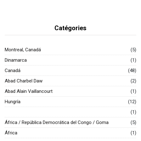
Catégories
Montreal, Canadá
(5)
Dinamarca
(1)
Canadá
(48)
Abad Charbel Daw
(2)
Abad Alain Vaillancourt
(1)
Hungría
(12)
(1)
África / República Democrática del Congo / Goma
(5)
África
(1)