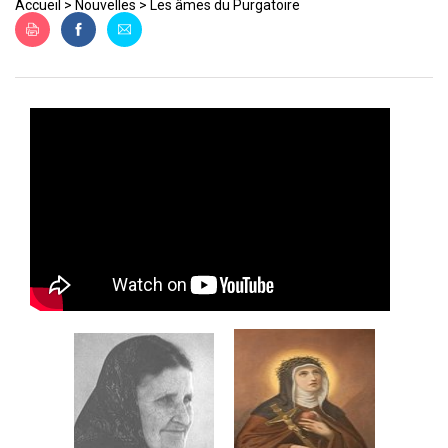
ES
Accueil
>
Nouvelles
>
Les âmes du Purgatoire