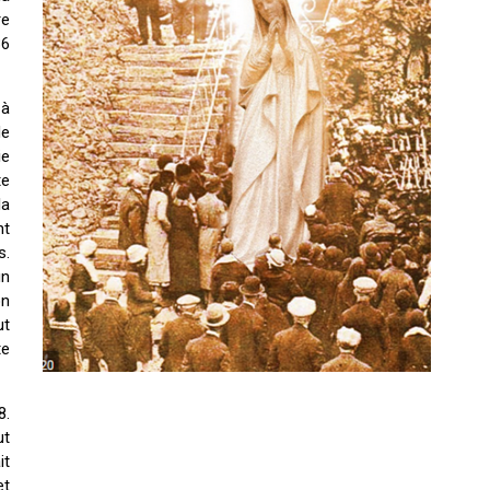
re
36
 à
de
ie
te
la
nt
s.
un
on
ut
te
8.
ut
it
et