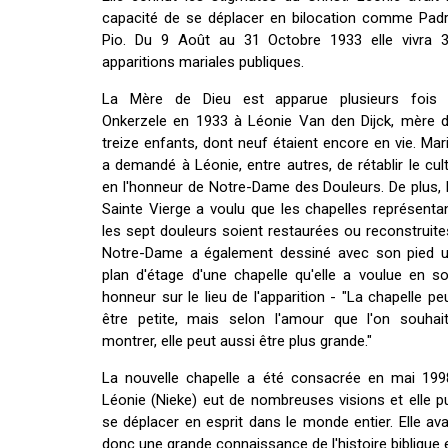
capacité de se déplacer en bilocation comme Pad
Pio. Du 9 Août au 31 Octobre 1933 elle vivra 
apparitions mariales publiques.
La Mère de Dieu est apparue plusieurs fois
Onkerzele en 1933 à Léonie Van den Dijck, mère 
treize enfants, dont neuf étaient encore en vie. Mar
a demandé à Léonie, entre autres, de rétablir le cul
en l'honneur de Notre-Dame des Douleurs. De plus, 
Sainte Vierge a voulu que les chapelles représenta
les sept douleurs soient restaurées ou reconstruite
Notre-Dame a également dessiné avec son pied 
plan d'étage d'une chapelle qu'elle a voulue en s
honneur sur le lieu de l'apparition - "La chapelle pe
être petite, mais selon l'amour que l'on souhai
montrer, elle peut aussi être plus grande."
La nouvelle chapelle a été consacrée en mai 199
Léonie (Nieke) eut de nombreuses visions et elle p
se déplacer en esprit dans le monde entier. Elle ava
donc une grande connaissance de l'histoire biblique 