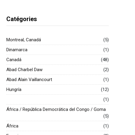
Catégories
Montreal, Canadá
(5)
Dinamarca
(1)
Canadá
(48)
Abad Charbel Daw
(2)
Abad Alain Vaillancourt
(1)
Hungría
(12)
(1)
África / República Democrática del Congo / Goma
(5)
África
(1)