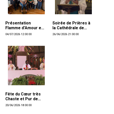
Présentation
Soirée de Prières à
Flamme d'Amour et
la Cathédrale de
Bienheureuse Anne
Montréal
04/07/2026 12:00:00
26/06/2026 21:00:00
Catherine Emmerich
Fête du Cœur très
Chaste et Pur de
Saint Joseph
20/06/2026 18:00:00