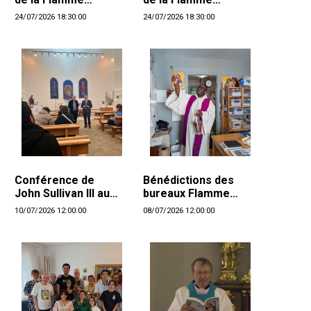
d'Amour
d'Amour
24/07/2026 18:30:00
24/07/2026 18:30:00
Conférence de
Bénédictions des
John Sullivan III au
bureaux Flamme
Danemark
d'Amour à Longueuil
10/07/2026 12:00:00
08/07/2026 12:00:00