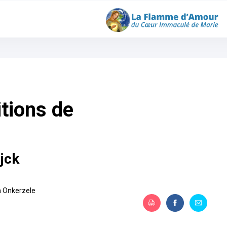
tions de
jck
à Onkerzele