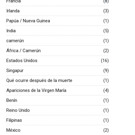
Francia
(8)
Irlanda
(3)
Papúa / Nueva Guinea
(1)
India
(5)
camerún
(1)
África / Camerún
(2)
Estados Unidos
(16)
Singapur
(9)
Qué ocurre después de la muerte
(1)
Apariciones de la Virgen María
(4)
Benín
(1)
Reino Unido
(1)
Filipinas
(1)
México
(2)