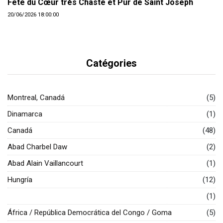
Fête du Cœur très Chaste et Pur de Saint Joseph
20/06/2026 18:00:00
Catégories
Montreal, Canadá
(5)
Dinamarca
(1)
Canadá
(48)
Abad Charbel Daw
(2)
Abad Alain Vaillancourt
(1)
Hungría
(12)
(1)
África / República Democrática del Congo / Goma
(5)