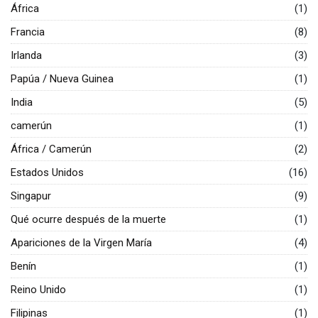
África
(1)
Francia
(8)
Irlanda
(3)
Papúa / Nueva Guinea
(1)
India
(5)
camerún
(1)
África / Camerún
(2)
Estados Unidos
(16)
Singapur
(9)
Qué ocurre después de la muerte
(1)
Apariciones de la Virgen María
(4)
Benín
(1)
Reino Unido
(1)
Filipinas
(1)