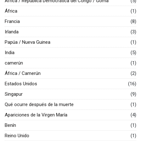
África / República Democrática del Congo / Goma
(5)
África
(1)
Francia
(8)
Irlanda
(3)
Papúa / Nueva Guinea
(1)
India
(5)
camerún
(1)
África / Camerún
(2)
Estados Unidos
(16)
Singapur
(9)
Qué ocurre después de la muerte
(1)
Apariciones de la Virgen María
(4)
Benín
(1)
Reino Unido
(1)