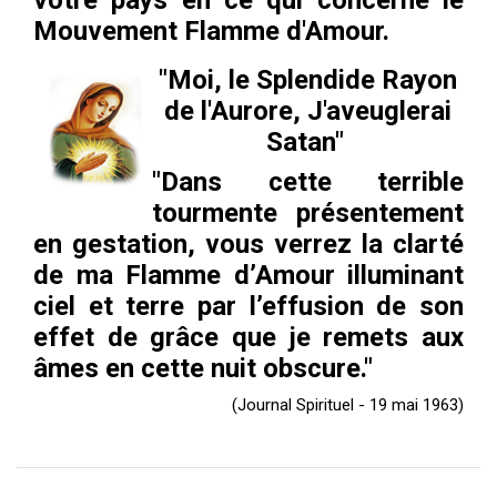
votre pays en ce qui concerne le
ES
Mouvement Flamme d'Amour.
"Moi, le Splendide Rayon
de l'Aurore, J'aveuglerai
Satan"
"Dans cette terrible
tourmente présentement
en gestation, vous verrez la clarté
de ma Flamme d’Amour illuminant
ciel et terre par l’effusion de son
effet de grâce que je remets aux
âmes en cette nuit obscure."
(Journal Spirituel - 19 mai 1963)